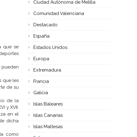
Ciudad Autónoma de Melilla
Comunidad Valenciana
Destacado
España
a que se
Estados Unidos
 deportes
Europa
e pueden
Extremadura
s que les
Francia
rte de su
Galicia
io de la
Islas Baleares
I y XVII.
iza en el
Islas Canarias
de dicha
Islas Maltesas
ada como