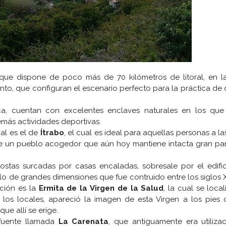
ue dispone de poco más de 70 kilómetros de litoral, en l
to, que configuran el escenario perfecto para la práctica de
a, cuentan con excelentes enclaves naturales en los qu
emás actividades deportivas.
cal es el de
Ítrabo
, el cual es ideal para aquellas personas a la
de un pueblo acogedor que aún hoy mantiene intacta gran pa
ostas surcadas por casas encaladas, sobresale por el edific
lo de grandes dimensiones que fue contruido entre los siglos XV
ción es la
Ermita de la Virgen de la Salud
, la cual se local
os locales, apareció la imagen de esta Virgen a los pies 
e allí se erige.
 fuente llamada
La Carenata
, que antiguamente era utiliz