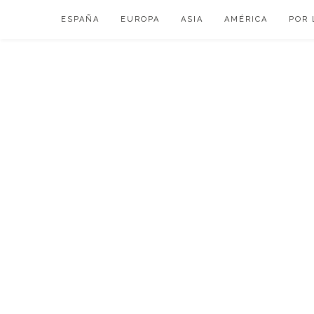
Skip
ESPAÑA
EUROPA
ASIA
AMÉRICA
POR 
to
content
VIAJAR DE ESP