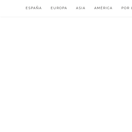
Skip
ESPAÑA
EUROPA
ASIA
AMÉRICA
POR 
to
content
VIAJAR DE ESP