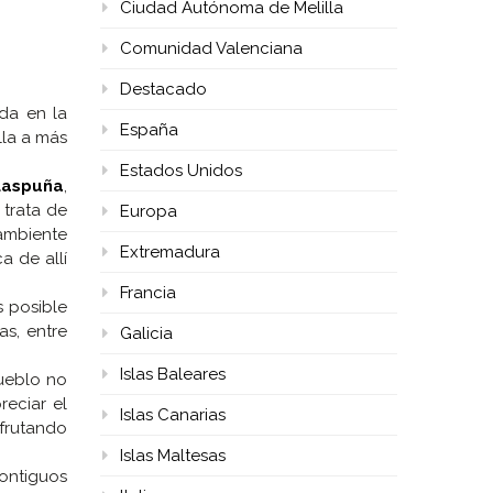
Ciudad Autónoma de Melilla
Comunidad Valenciana
Destacado
da en la
España
lla a más
Estados Unidos
Laspuña
,
 trata de
Europa
ambiente
Extremadura
a de allí
Francia
 posible
as, entre
Galicia
Islas Baleares
pueblo no
reciar el
Islas Canarias
sfrutando
Islas Maltesas
contiguos