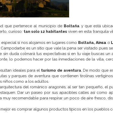
dad que pertenece al municipio de
Boltaña
y que está ubica
rto, curioso:
tan solo 12 habitantes
viven en esta tranquila vi
en especial si nos alojamos en lugares como
Boltaña,
Aínsa
o
Campodarbe es un sitio que vale la pena ser visitado pues se
in duda colmará tus expectativas si en tu viaje buscas un 
onte, lo podemos hacer por las inmediaciones de la villa, cerc
sultan ideales para el
turismo de aventura
. De modo que es
rutas y parques de aventura que contienen tirolinas vertiginos
os niños como a los adultos.
a arquitectura del románico aragonés, al ser tan pequeño, el 
estaquen. Dar un paseo por sus apacibles calles así como ap
lta muy recomendable para respirar un poco de aire fresco, di
 mejor es comprar algunos productos típicos en los pueblos 