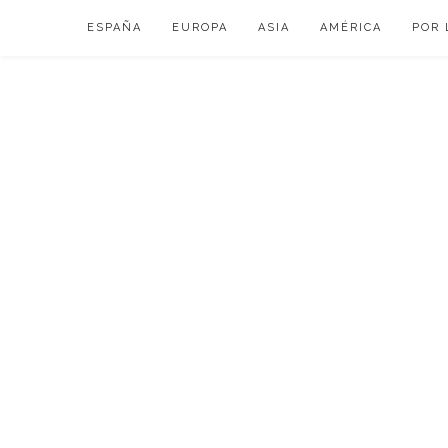
Skip
ESPAÑA
EUROPA
ASIA
AMÉRICA
POR 
to
content
VIAJAR DE ESP