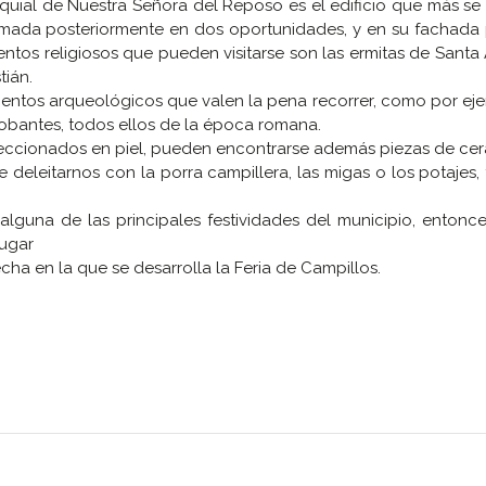
oquial de Nuestra Señora del Reposo es el edificio que más se
ormada posteriormente en dos oportunidades, y en su fachada 
ntos religiosos que pueden visitarse son las ermitas de Santa
tián.
mientos arqueológicos que valen la pena recorrer, como por ej
Gobantes, todos ellos de la época romana.
onfeccionados en piel, pueden encontrarse además piezas de ce
deleitarnos con la porra campillera, las migas o los potajes,
 alguna de las principales festividades del municipio, enton
lugar
ha en la que se desarrolla la Feria de Campillos.