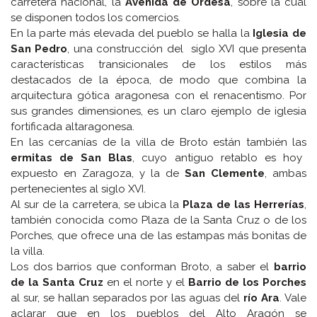
carretera nacional, la
Avenida de Ordesa
, sobre la cual
se disponen todos los comercios.
En la parte más elevada del pueblo se halla la
Iglesia de
San Pedro
, una construcción del siglo XVI que presenta
características transicionales de los estilos más
destacados de la época, de modo que combina la
arquitectura gótica aragonesa con el renacentismo. Por
sus grandes dimensiones, es un claro ejemplo de iglesia
fortificada altaragonesa.
En las cercanías de la villa de Broto están también las
ermitas de San Blas
, cuyo antiguo retablo es hoy
expuesto en Zaragoza, y la de
San Clemente
, ambas
pertenecientes al siglo XVI.
Al sur de la carretera, se ubica la
Plaza de las Herrerías
,
también conocida como Plaza de la Santa Cruz o de los
Porches, que ofrece una de las estampas más bonitas de
la villa.
Los dos barrios que conforman Broto, a saber el
barrio
de la Santa Cruz
en el norte y el
Barrio de los Porches
al sur, se hallan separados por las aguas del
río Ara
. Vale
aclarar que en los pueblos del Alto Aragón se