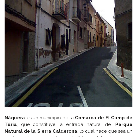
Náquera
es un municipio de la
Comarca de El Camp de
Túria
, que constituye la entrada natural del
Parque
Natural de la Sierra Calderona
, lo cual hace que sea un