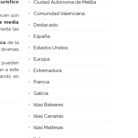
turístico
Ciudad Autónoma de Melilla
Comunidad Valenciana
recen son
de media
Destacado
hasta las
España
ica
de la
Estados Unidos
 diversas
Europa
e pueden
an a este
Extremadura
sando en
Francia
Galicia
Islas Baleares
Islas Canarias
Islas Maltesas