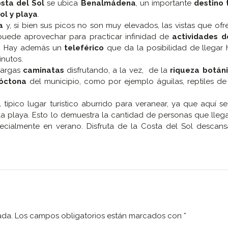
sta del Sol
se ubica
Benalmádena
, un importante
destino 
ol y playa
.
a
y, si bien sus picos no son muy elevados, las vistas que of
puede aprovechar para practicar infinidad de
actividades 
za. Hay además un
teleférico
que da la posibilidad de llegar 
inutos.
 largas
caminatas
disfrutando, a la vez, de la
riqueza botán
óctona
del municipio, como por ejemplo águilas, reptiles de
ípico lugar turístico aburrido para veranear, ya que aquí s
a playa. Esto lo demuestra la cantidad de personas que lleg
pecialmente en verano. Disfruta de la Costa del Sol descan
ada.
Los campos obligatorios están marcados con
*