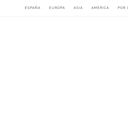
Skip
ESPAÑA
EUROPA
ASIA
AMÉRICA
POR 
to
content
VIAJAR DE ESP