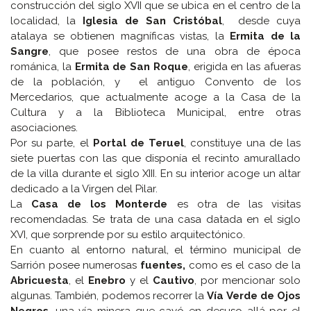
construcción del siglo XVII que se ubica en el centro de la
localidad, la
Iglesia de San Cristóbal
, desde cuya
atalaya se obtienen magníficas vistas, la
Ermita de la
Sangre
, que posee restos de una obra de época
románica, la
Ermita de San Roque
, erigida en las afueras
de la población, y el antiguo Convento de los
Mercedarios, que actualmente acoge a la Casa de la
Cultura y a la Biblioteca Municipal, entre otras
asociaciones.
Por su parte, el
Portal de Teruel
, constituye una de las
siete puertas con las que disponía el recinto amurallado
de la villa durante el siglo XIII. En su interior acoge un altar
dedicado a la Virgen del Pilar.
La
Casa de los Monterde
es otra de las visitas
recomendadas. Se trata de una casa datada en el siglo
XVI, que sorprende por su estilo arquitectónico.
En cuanto al entorno natural, el término municipal de
Sarrión posee numerosas
fuentes,
como es el caso de la
Abricuesta
, el
Enebro
y el
Cautivo
, por mencionar solo
algunas. También, podemos recorrer la
Vía Verde de Ojos
Negros
, una vía minera que cayó en desuso allá por el