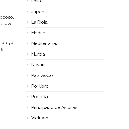
Italia
Japón
rocoso.
La Rioja
estuvo
Madrid
rido ya
Mediterráneo
45
Murcia
Navarra
País Vasco
Por libre
Portada
Principado de Asturias
Vietnam