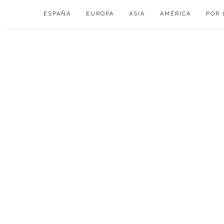
Skip
ESPAÑA
EUROPA
ASIA
AMÉRICA
POR 
to
content
VIAJAR DE ESP