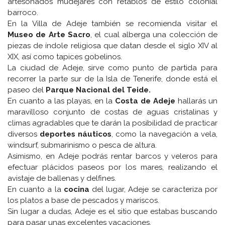
artesonados mudéjares con retablos de estilo colonial
barroco.
En la Villa de Adeje también se recomienda visitar el
Museo de Arte Sacro
, el cual alberga una colección de
piezas de índole religiosa que datan desde el siglo XIV al
XIX, así como tapices gobelinos.
La ciudad de Adeje, sirve como punto de partida para
recorrer la parte sur de la Isla de Tenerife, donde está el
paseo del
Parque Nacional del Teide.
En cuanto a las playas, en la
Costa de Adeje
hallarás un
maravilloso conjunto de costas de aguas cristalinas y
climas agradables que te darán la posibilidad de practicar
diversos
deportes náuticos
, como la navegación a vela,
windsurf, submarinismo o pesca de altura.
Asimismo, en Adeje podrás rentar barcos y veleros para
efectuar plácidos paseos por los mares, realizando el
avistaje de ballenas y delfines.
En cuanto a la
cocina
del lugar, Adeje se caracteriza por
los platos a base de pescados y mariscos.
Sin lugar a dudas, Adeje es el sitio que estabas buscando
para pasar unas excelentes vacaciones.