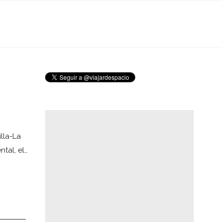
lla-La
tal, el…