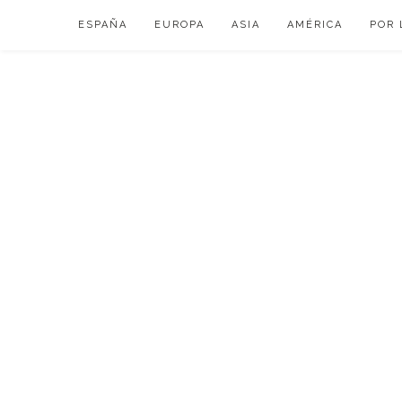
Skip
ESPAÑA
EUROPA
ASIA
AMÉRICA
POR 
to
content
VIAJAR DE ESP