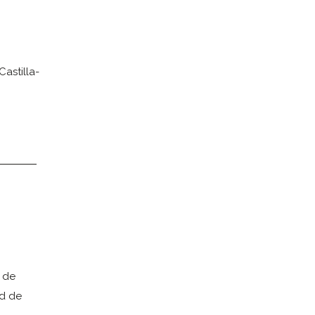
astilla-
 de
ad de