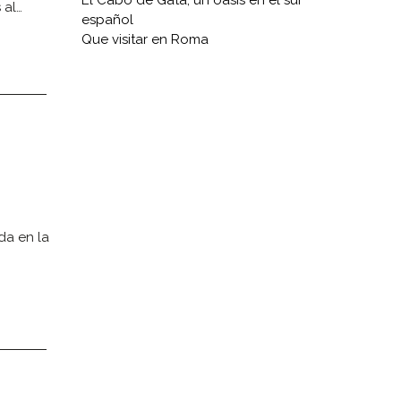
El Cabo de Gata, un oasis en el sur
 al…
español
Que visitar en Roma
da en la