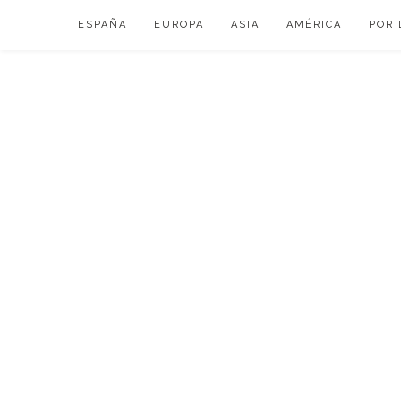
Skip
ESPAÑA
EUROPA
ASIA
AMÉRICA
POR 
to
content
VIAJAR DE ESP