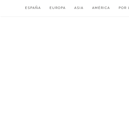
Skip
ESPAÑA
EUROPA
ASIA
AMÉRICA
POR 
to
content
VIAJAR DE ESP