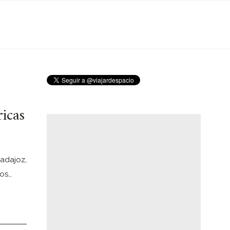
icas
Badajoz,
sos…