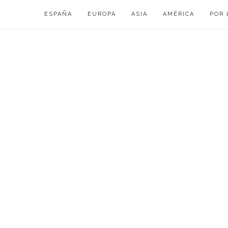
Skip
ESPAÑA
EUROPA
ASIA
AMÉRICA
POR 
to
content
VIAJAR DE ESP