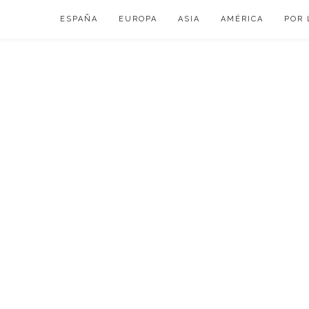
Skip
ESPAÑA
EUROPA
ASIA
AMÉRICA
POR 
to
content
VIAJAR DE ESP