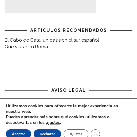
ARTÍCULOS RECOMENDADOS
El Cabo de Gata, un oasis en el sur español
Que visitar en Roma
AVISO LEGAL
Aviso legal
Utilizamos cookies para ofrecerte la mejor experiencia en
nuestra web.
Puedes aprender más sobre qué cookies utilizamos o
desactivarlas en los
ajustes
.
CERRAR EL BAN
Aceptar
Rechazar
Ajustes
COPYRIGHT © 2020 - VIAJARDESPACIO.COM