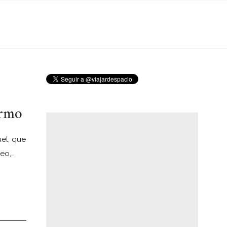
ormo
uel, que
eo,…