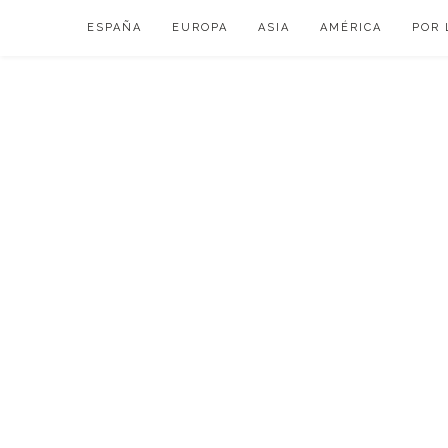
Skip
ESPAÑA
EUROPA
ASIA
AMÉRICA
POR 
to
content
VIAJAR DE ESP