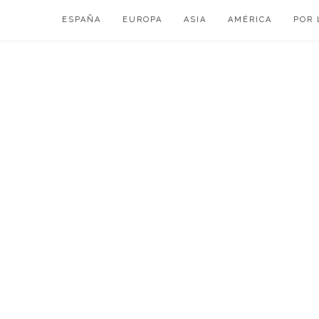
Skip
ESPAÑA
EUROPA
ASIA
AMÉRICA
POR 
to
content
VIAJAR DE ESP