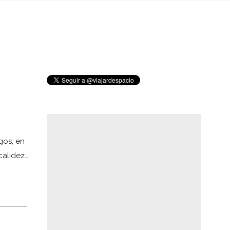
gos, en
calidez…