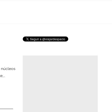
s núcleos
e,…