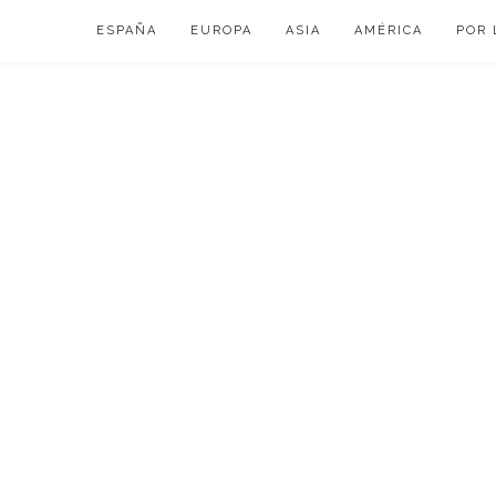
Skip
ESPAÑA
EUROPA
ASIA
AMÉRICA
POR 
to
content
VIAJAR DE ESP