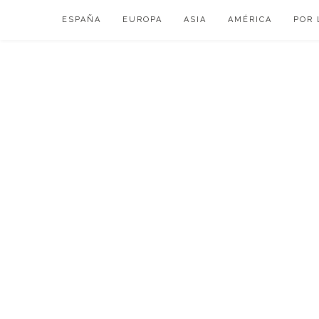
Skip
ESPAÑA
EUROPA
ASIA
AMÉRICA
POR 
to
content
VIAJAR DE ESP