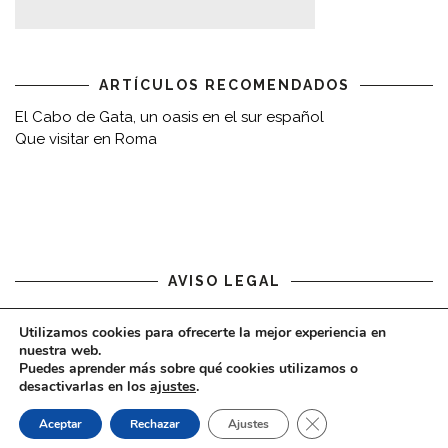
ARTÍCULOS RECOMENDADOS
El Cabo de Gata, un oasis en el sur español
Que visitar en Roma
AVISO LEGAL
Aviso legal
Utilizamos cookies para ofrecerte la mejor experiencia en
nuestra web.
Puedes aprender más sobre qué cookies utilizamos o
desactivarlas en los
ajustes
.
CERRAR EL BAN
Aceptar
Rechazar
Ajustes
COPYRIGHT © 2020 - VIAJARDESPACIO.COM