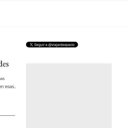
des
las
en esas…