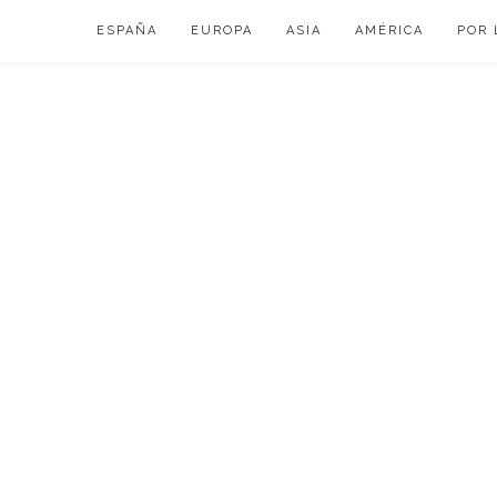
Skip
ESPAÑA
EUROPA
ASIA
AMÉRICA
POR 
to
content
VIAJAR DE ESP