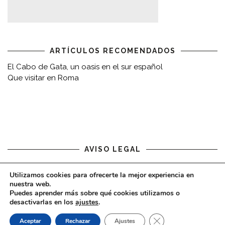
ARTÍCULOS RECOMENDADOS
El Cabo de Gata, un oasis en el sur español
Que visitar en Roma
AVISO LEGAL
Aviso legal
Utilizamos cookies para ofrecerte la mejor experiencia en
nuestra web.
Puedes aprender más sobre qué cookies utilizamos o
desactivarlas en los
ajustes
.
CERRAR EL BAN
Aceptar
Rechazar
Ajustes
COPYRIGHT © 2020 - VIAJARDESPACIO.COM