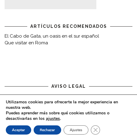
ARTÍCULOS RECOMENDADOS
El Cabo de Gata, un oasis en el sur español
Que visitar en Roma
AVISO LEGAL
Aviso legal
Utilizamos cookies para ofrecerte la mejor experiencia en
nuestra web.
Puedes aprender más sobre qué cookies utilizamos o
desactivarlas en los
ajustes
.
CERRAR EL BAN
Aceptar
Rechazar
Ajustes
COPYRIGHT © 2020 - VIAJARDESPACIO.COM