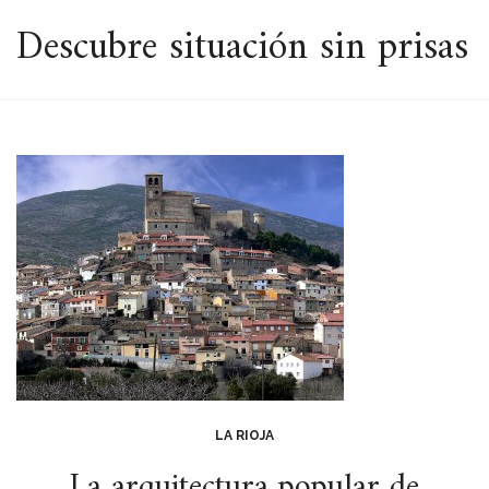
ESPACIO
Descubre situación sin prisas
LA RIOJA
La arquitectura popular de