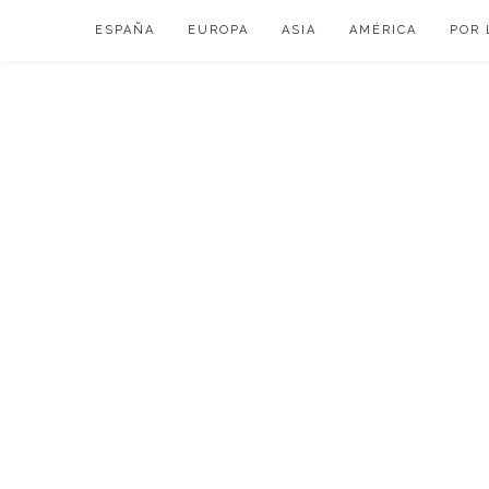
Skip
ESPAÑA
EUROPA
ASIA
AMÉRICA
POR 
to
content
VIAJAR DE ESP