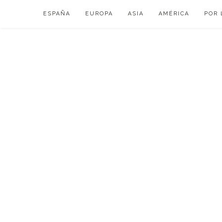
Skip
ESPAÑA
EUROPA
ASIA
AMÉRICA
POR 
to
content
VIAJAR DE ESP