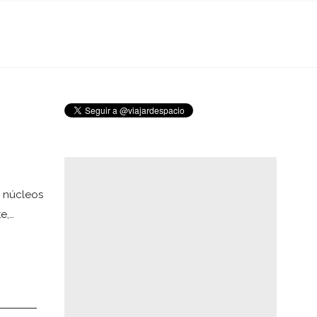
s núcleos
e,…