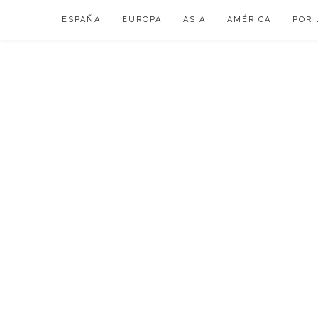
Skip
ESPAÑA
EUROPA
ASIA
AMÉRICA
POR 
to
content
VIAJAR DE ESP