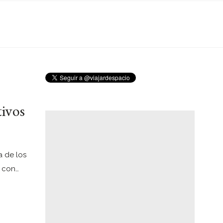
tivos
a de los
 con…