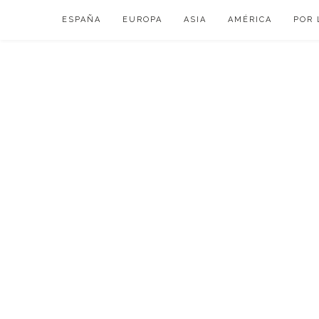
Skip
ESPAÑA
EUROPA
ASIA
AMÉRICA
POR 
to
content
VIAJAR DE ESP