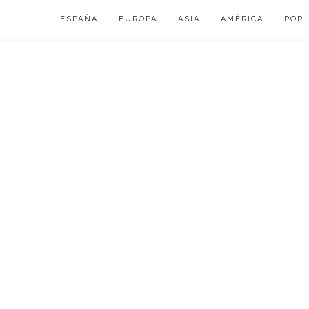
Skip
ESPAÑA
EUROPA
ASIA
AMÉRICA
POR 
to
content
VIAJAR DE ESP