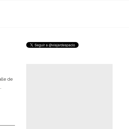
alle de
…