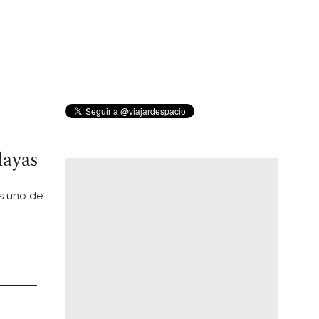
layas
es uno de