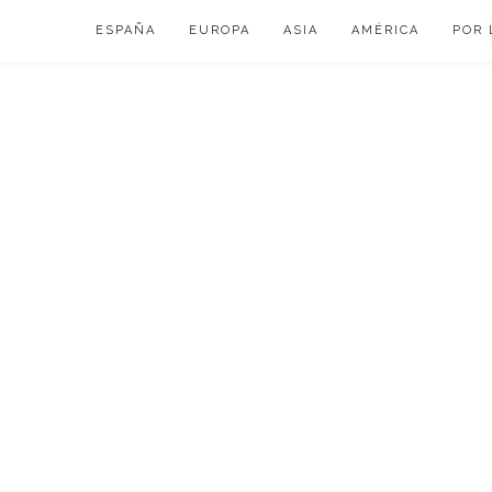
Skip
ESPAÑA
EUROPA
ASIA
AMÉRICA
POR 
to
content
VIAJAR DE ESP