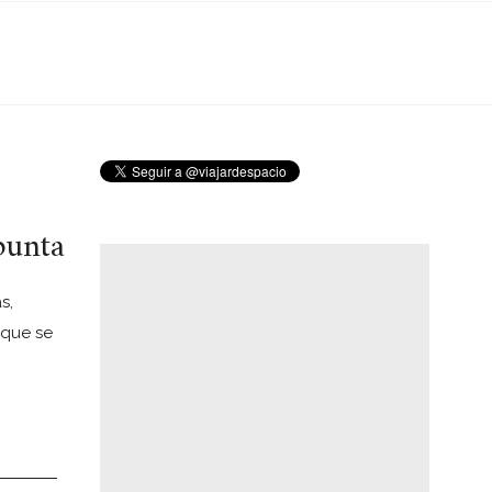
punta
s,
 que se