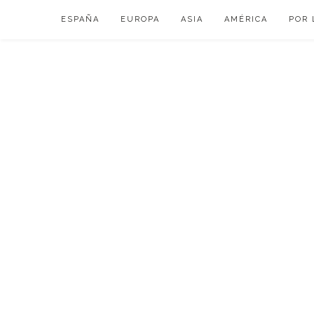
Skip
ESPAÑA
EUROPA
ASIA
AMÉRICA
POR 
to
content
VIAJAR DE ESP