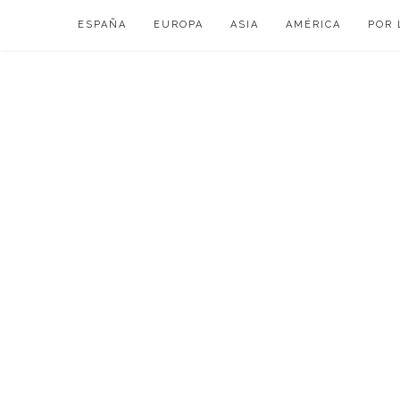
Skip
ESPAÑA
EUROPA
ASIA
AMÉRICA
POR 
to
content
VIAJAR DE ESP