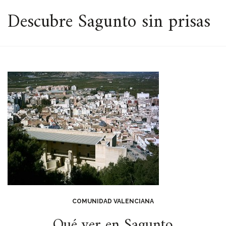
ESPACIO
Descubre Sagunto sin prisas
COMUNIDAD VALENCIANA
Qué ver en Sagunto