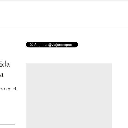
ida
pa
do en el