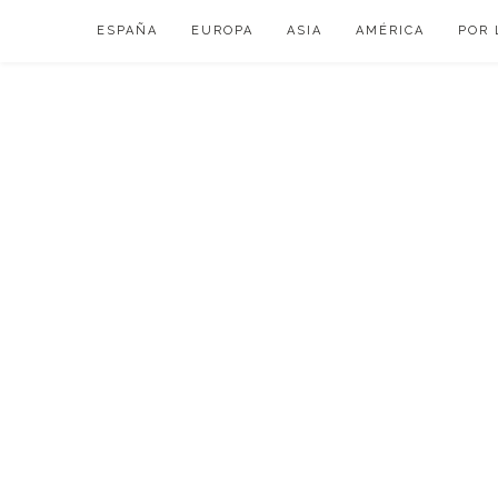
Skip
ESPAÑA
EUROPA
ASIA
AMÉRICA
POR 
to
content
VIAJAR DE ESP