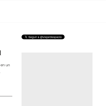
l
 en un
…