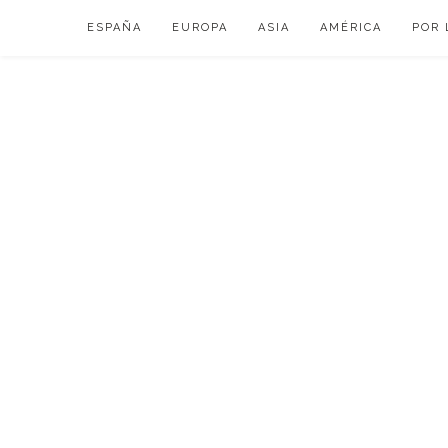
Skip
ESPAÑA
EUROPA
ASIA
AMÉRICA
POR 
to
content
VIAJAR DE ESP