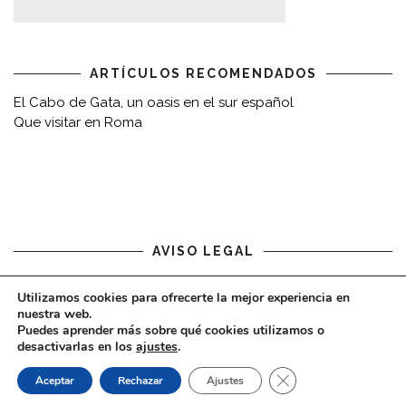
ARTÍCULOS RECOMENDADOS
El Cabo de Gata, un oasis en el sur español
Que visitar en Roma
AVISO LEGAL
Aviso legal
Utilizamos cookies para ofrecerte la mejor experiencia en
nuestra web.
Puedes aprender más sobre qué cookies utilizamos o
desactivarlas en los
ajustes
.
CERRAR EL BAN
Aceptar
Rechazar
Ajustes
COPYRIGHT © 2020 - VIAJARDESPACIO.COM