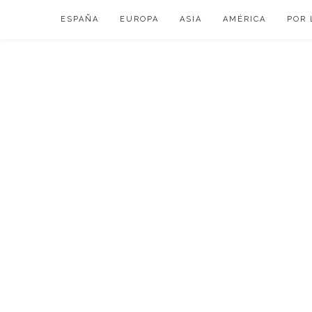
Skip
ESPAÑA
EUROPA
ASIA
AMÉRICA
POR 
to
content
VIAJAR DE ESP