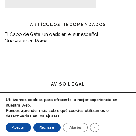
ARTÍCULOS RECOMENDADOS
El Cabo de Gata, un oasis en el sur español
Que visitar en Roma
AVISO LEGAL
Aviso legal
Utilizamos cookies para ofrecerte la mejor experiencia en
nuestra web.
Puedes aprender más sobre qué cookies utilizamos o
desactivarlas en los
ajustes
.
CERRAR EL BAN
Aceptar
Rechazar
Ajustes
COPYRIGHT © 2020 - VIAJARDESPACIO.COM