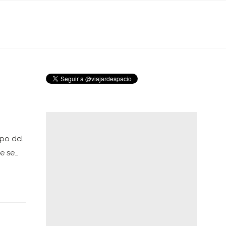
mpo del
e se…