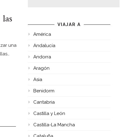
 las
VIAJAR A
América
izar una
Andalucía
llas…
Andorra
Aragón
Asia
Benidorm
Cantabria
Castilla y León
Castilla-La Mancha
Cataluña