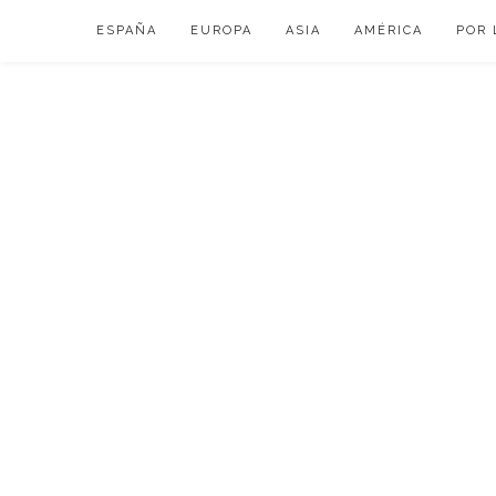
Skip
ESPAÑA
EUROPA
ASIA
AMÉRICA
POR 
to
content
VIAJAR DE ESP