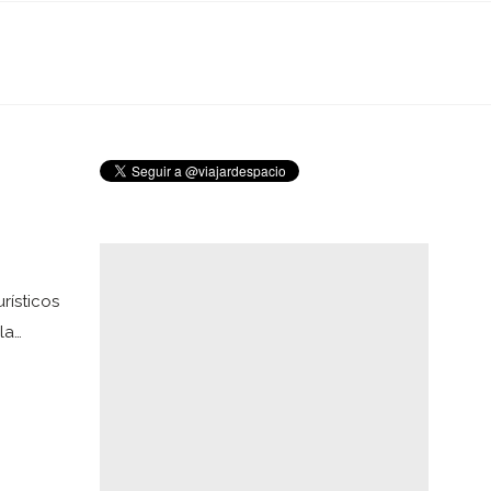
rísticos
la…