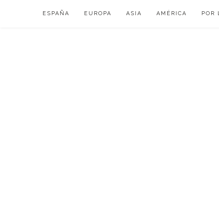
Skip
ESPAÑA
EUROPA
ASIA
AMÉRICA
POR 
to
content
VIAJAR DE ESP