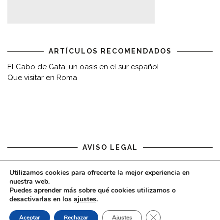
ARTÍCULOS RECOMENDADOS
El Cabo de Gata, un oasis en el sur español
Que visitar en Roma
AVISO LEGAL
Aviso legal
Utilizamos cookies para ofrecerte la mejor experiencia en
nuestra web.
Puedes aprender más sobre qué cookies utilizamos o
desactivarlas en los
ajustes
.
CERRAR EL BAN
Aceptar
Rechazar
Ajustes
COPYRIGHT © 2020 - VIAJARDESPACIO.COM