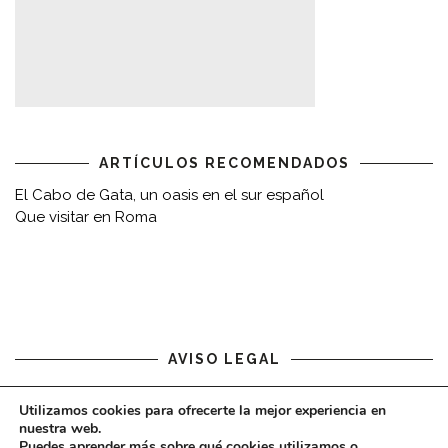
ARTÍCULOS RECOMENDADOS
El Cabo de Gata, un oasis en el sur español
Que visitar en Roma
AVISO LEGAL
Aviso legal
Utilizamos cookies para ofrecerte la mejor experiencia en
nuestra web.
Puedes aprender más sobre qué cookies utilizamos o