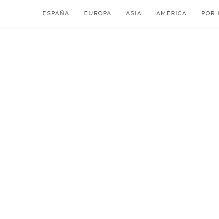
Skip
ESPAÑA
EUROPA
ASIA
AMÉRICA
POR 
to
content
VIAJAR DE ESP