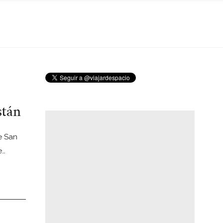
stán
e San
e…