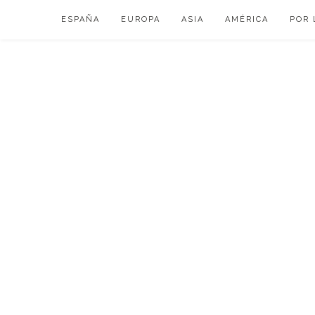
Skip
ESPAÑA
EUROPA
ASIA
AMÉRICA
POR 
to
content
VIAJAR DE ESP