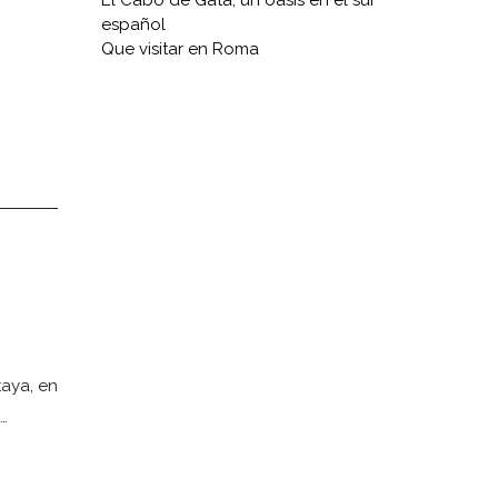
El Cabo de Gata, un oasis en el sur
español
Que visitar en Roma
taya, en
…