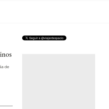
linos
sla de