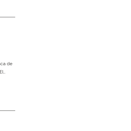
sca de
El…