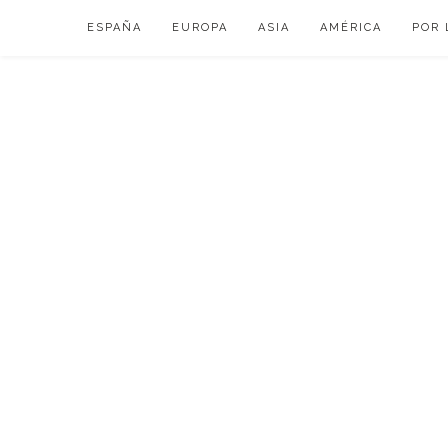
Skip
ESPAÑA
EUROPA
ASIA
AMÉRICA
POR 
to
content
VIAJAR DE ESP