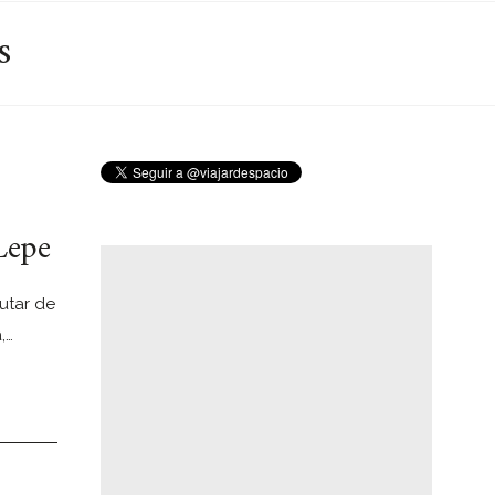
s
Lepe
utar de
,…