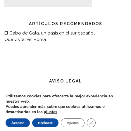
ARTÍCULOS RECOMENDADOS
El Cabo de Gata, un oasis en el sur español
Que visitar en Roma
AVISO LEGAL
Aviso legal
Utilizamos cookies para ofrecerte la mejor experiencia en
nuestra web.
Puedes aprender más sobre qué cookies utilizamos o
desactivarlas en los
ajustes
.
CERRAR EL BAN
Aceptar
Rechazar
Ajustes
COPYRIGHT © 2020 - VIAJARDESPACIO.COM