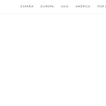
Skip
ESPAÑA
EUROPA
ASIA
AMÉRICA
POR 
to
content
VIAJAR DE ESP