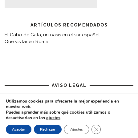
ARTÍCULOS RECOMENDADOS
El Cabo de Gata, un oasis en el sur español
Que visitar en Roma
AVISO LEGAL
Aviso legal
Utilizamos cookies para ofrecerte la mejor experiencia en
nuestra web.
Puedes aprender más sobre qué cookies utilizamos o
desactivarlas en los
ajustes
.
CERRAR EL BAN
Aceptar
Rechazar
Ajustes
COPYRIGHT © 2020 - VIAJARDESPACIO.COM