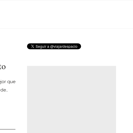
to
jor que
 de…