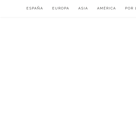
Skip
ESPAÑA
EUROPA
ASIA
AMÉRICA
POR 
to
content
VIAJAR DE ESP